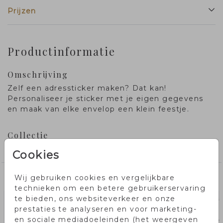
Prijzen
Productinformatie
Omschrijving
Zelf een adressticker maken? Dat kan!
Personaliseer je sticker met je eigen gegevens
en maak van elke envelop een klein feestje.
Collectie
Adressticker in editor
Cookies
Wij gebruiken cookies en vergelijkbare
Misschien vind je dit ook leuk!
technieken om een betere gebruikerservaring
te bieden, ons websiteverkeer en onze
prestaties te analyseren en voor marketing-
en sociale mediadoeleinden (het weergeven