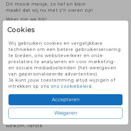
Dit mooie meisje, zo lief en klein
maakt dat wij nu met z'n vieren zijn
Weer zijn we blij!
De ooievaar bracht er een dochtertje bij!
Cookies
Een klein meisje, een groot geluk!
Onze lieve [naam] is geboren.
Wij gebruiken cookies en vergelijkbare
technieken om een betere gebruikerservaring
Van droom naar werkelijkheid,
te bieden, ons websiteverkeer en onze
ons wondertje is geboren!
prestaties te analyseren en voor marketing-
Daar is ze dan…
en sociale mediadoeleinden (het weergeven
van gepersonaliseerde advertenties).
A little miracle sent from above,
Je kunt jouw toestemming altijd wijzigen of
a baby girl to cuddle and love
intrekken op ons
ons cookiebeleid
.
Een klein prinsesje maakt ons sprookje compleet
Een klein meisje,
Accepteren
een groot avontuur!
Weigeren
Ze heeft tien kleine teentjes en een glimlach zo
zacht,
welkom, liefste