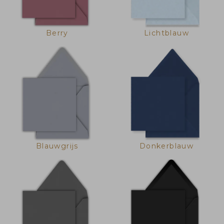
Berry
Lichtblauw
Blauwgrijs
Donkerblauw