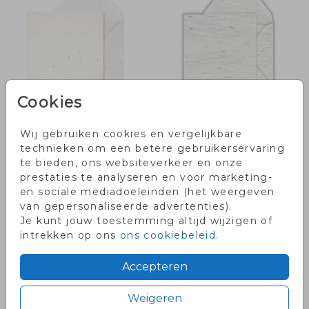
Cookies
Eco Tulp
Eco Bloei
Wij gebruiken cookies en vergelijkbare
technieken om een betere gebruikerservaring
te bieden, ons websiteverkeer en onze
prestaties te analyseren en voor marketing-
en sociale mediadoeleinden (het weergeven
van gepersonaliseerde advertenties).
Je kunt jouw toestemming altijd wijzigen of
intrekken op ons
ons cookiebeleid
.
Golvende rand
Accepteren
Enveloppen - vanaf € 0,27 per stuk
Weigeren
* = De zandkleurige envelop is gemaakt van