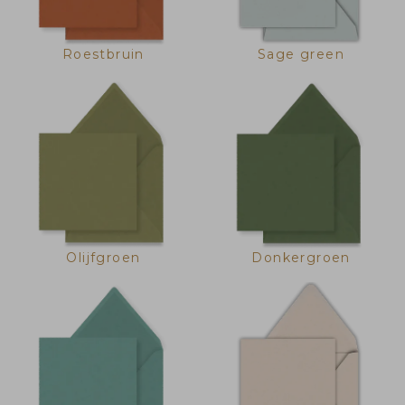
Roestbruin
Sage green
Olijfgroen
Donkergroen