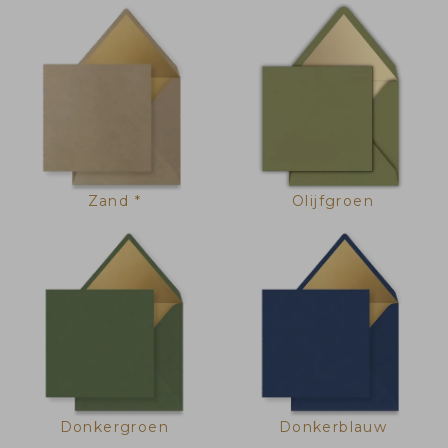
Zand *
Olijfgroen
Donkergroen
Donkerblauw