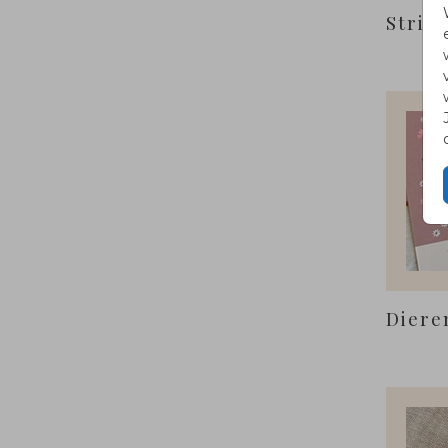
Strikj
Diere