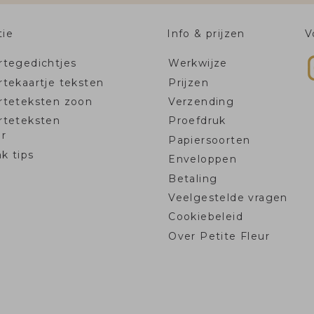
tie
Info & prijzen
V
tegedichtjes
Werkwijze
tekaartje teksten
Prijzen
rteteksten zoon
Verzending
rteteksten
Proefdruk
r
Papiersoorten
k tips
Enveloppen
Betaling
Veelgestelde vragen
Cookiebeleid
Over Petite Fleur