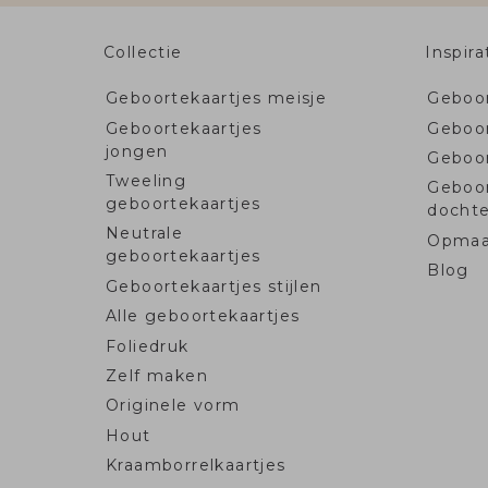
Collectie
Inspira
Geboortekaartjes meisje
Geboor
Geboortekaartjes
Geboor
jongen
Geboo
Tweeling
Geboo
geboortekaartjes
dochte
Neutrale
Opmaa
geboortekaartjes
Blog
Geboortekaartjes stijlen
Alle geboortekaartjes
Foliedruk
Zelf maken
Originele vorm
Hout
Kraamborrelkaartjes