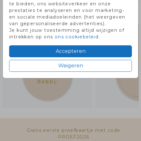
te bieden, ons websiteverkeer en onze
Misschien vind je dit ook leuk!
prestaties te analyseren en voor marketing-
en sociale mediadoeleinden (het weergeven
van gepersonaliseerde advertenties).
Je kunt jouw toestemming altijd wijzigen of
intrekken op ons
ons cookiebeleid
.
Accepteren
Weigeren
Gratis eerste proefkaartje met code
PROEF2026