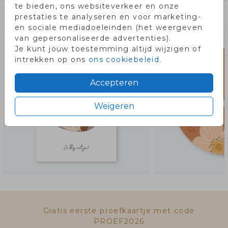
te bieden, ons websiteverkeer en onze
Misschien vind je dit ook leuk!
prestaties te analyseren en voor marketing-
en sociale mediadoeleinden (het weergeven
van gepersonaliseerde advertenties).
Je kunt jouw toestemming altijd wijzigen of
intrekken op ons
ons cookiebeleid
.
Accepteren
Weigeren
Gratis eerste proefkaartje met code
PROEF2026