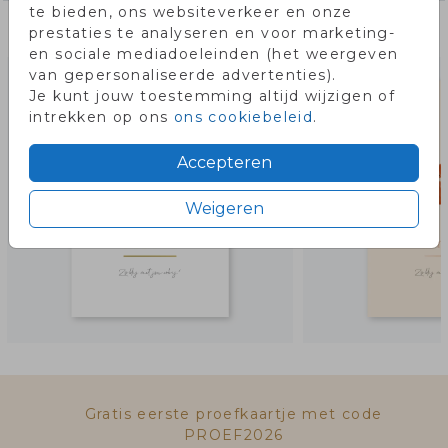
te bieden, ons websiteverkeer en onze
Misschien vind je dit ook leuk!
prestaties te analyseren en voor marketing-
en sociale mediadoeleinden (het weergeven
van gepersonaliseerde advertenties).
Je kunt jouw toestemming altijd wijzigen of
intrekken op ons
ons cookiebeleid
.
Accepteren
Weigeren
Gratis eerste proefkaartje met code
PROEF2026