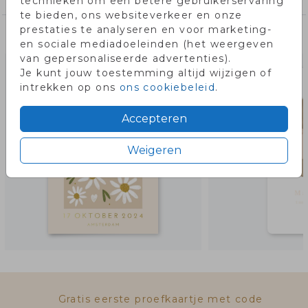
technieken om een betere gebruikerservaring
te bieden, ons websiteverkeer en onze
prestaties te analyseren en voor marketing-
Misschien vind je dit ook leuk!
en sociale mediadoeleinden (het weergeven
van gepersonaliseerde advertenties).
Je kunt jouw toestemming altijd wijzigen of
intrekken op ons
ons cookiebeleid
.
Accepteren
Weigeren
Gratis eerste proefkaartje met code