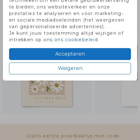
technieken om een betere gebruikerservaring
te bieden, ons websiteverkeer en onze
prestaties te analyseren en voor marketing-
Misschien vind je dit ook leuk!
en sociale mediadoeleinden (het weergeven
van gepersonaliseerde advertenties).
Je kunt jouw toestemming altijd wijzigen of
intrekken op ons
ons cookiebeleid
.
Accepteren
Weigeren
Gratis eerste proefkaartje met code