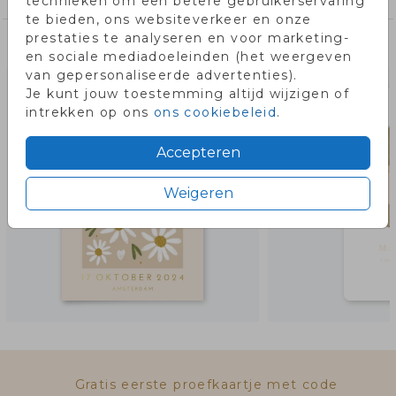
technieken om een betere gebruikerservaring
te bieden, ons websiteverkeer en onze
prestaties te analyseren en voor marketing-
Misschien vind je dit ook leuk!
en sociale mediadoeleinden (het weergeven
van gepersonaliseerde advertenties).
Je kunt jouw toestemming altijd wijzigen of
intrekken op ons
ons cookiebeleid
.
Accepteren
Weigeren
Gratis eerste proefkaartje met code