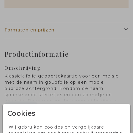
Formaten en prijzen
Productinformatie
Omschrijving
Klassiek folie geboortekaartje voor een meisje
met de naam in goudfolie op een mooie
oudroze achtergrond. Rondom de naam
sprankelende sterretjes en een zonnetje en
maantje. De namen op de binnenzijde zijn ook
Toon meer
uitgevoerd in goudfolie.
Cookies
Collectie
Wij gebruiken cookies en vergelijkbare
meisjes geboortekaartjes met dubbelzijdig folie