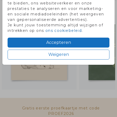
te bieden, ons websiteverkeer en onze
Misschien vind je dit ook leuk!
prestaties te analyseren en voor marketing-
en sociale mediadoeleinden (het weergeven
van gepersonaliseerde advertenties).
Je kunt jouw toestemming altijd wijzigen of
intrekken op ons
ons cookiebeleid
.
Accepteren
Weigeren
Gratis eerste proefkaartje met code
PROEF2026