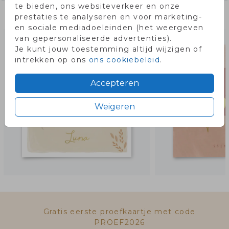
te bieden, ons websiteverkeer en onze
Misschien vind je dit ook leuk!
prestaties te analyseren en voor marketing-
en sociale mediadoeleinden (het weergeven
van gepersonaliseerde advertenties).
Je kunt jouw toestemming altijd wijzigen of
intrekken op ons
ons cookiebeleid
.
Accepteren
Weigeren
Gratis eerste proefkaartje met code
PROEF2026