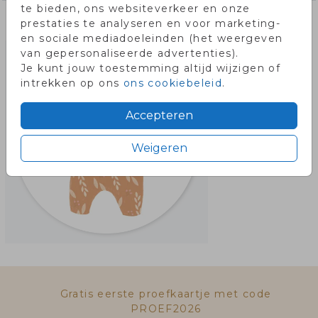
te bieden, ons websiteverkeer en onze
Misschien vind je dit ook leuk!
prestaties te analyseren en voor marketing-
en sociale mediadoeleinden (het weergeven
van gepersonaliseerde advertenties).
Je kunt jouw toestemming altijd wijzigen of
intrekken op ons
ons cookiebeleid
.
Accepteren
Weigeren
Gratis eerste proefkaartje met code
PROEF2026