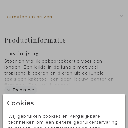
Formaten en prijzen
Productinformatie
Omschrijving
Stoer en vrolijk geboortekaartje voor een
jongen. Een kijkje in de jungle met veel
tropische bladeren en dieren uit de jungle,
zoals een kaketoe, een beer, leeuw, panter en
flamingo. Een vrolijk geheel!
Toon meer
Cookies
Collectie
jongenskaartjes
Wij gebruiken cookies en vergelijkbare
technieken om een betere gebruikerservaring