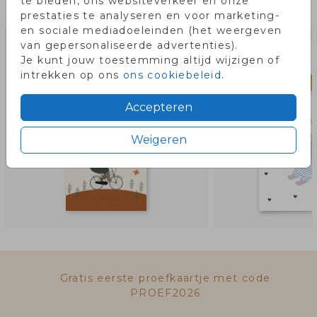
te bieden, ons websiteverkeer en onze
Misschien vind je dit ook leuk!
prestaties te analyseren en voor marketing-
en sociale mediadoeleinden (het weergeven
van gepersonaliseerde advertenties).
Je kunt jouw toestemming altijd wijzigen of
intrekken op ons
ons cookiebeleid
.
Accepteren
Weigeren
Gratis eerste proefkaartje met code
PROEF2026