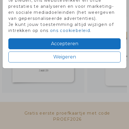
te bieden, ons websiteverkeer en onze
Misschien vind je dit ook leuk!
prestaties te analyseren en voor marketing-
en sociale mediadoeleinden (het weergeven
van gepersonaliseerde advertenties).
Je kunt jouw toestemming altijd wijzigen of
intrekken op ons
ons cookiebeleid
.
Accepteren
Weigeren
Gratis eerste proefkaartje met code
PROEF2026