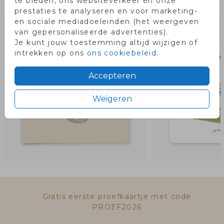
te bieden, ons websiteverkeer en onze
Misschien vind je dit ook leuk!
prestaties te analyseren en voor marketing-
en sociale mediadoeleinden (het weergeven
van gepersonaliseerde advertenties).
Je kunt jouw toestemming altijd wijzigen of
intrekken op ons
ons cookiebeleid
.
Accepteren
Weigeren
Gratis eerste proefkaartje met code
PROEF2026