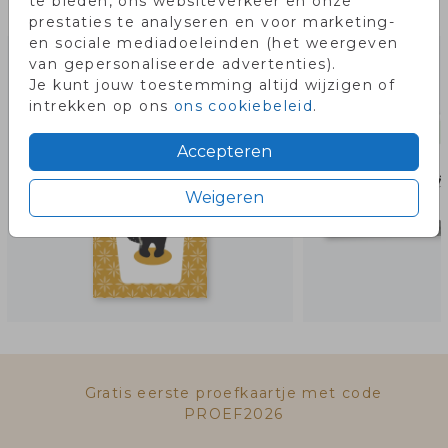
te bieden, ons websiteverkeer en onze
Misschien vind je dit ook leuk!
prestaties te analyseren en voor marketing-
en sociale mediadoeleinden (het weergeven
van gepersonaliseerde advertenties).
Je kunt jouw toestemming altijd wijzigen of
intrekken op ons
ons cookiebeleid
.
Accepteren
Weigeren
Gratis eerste proefkaartje met code
PROEF2026