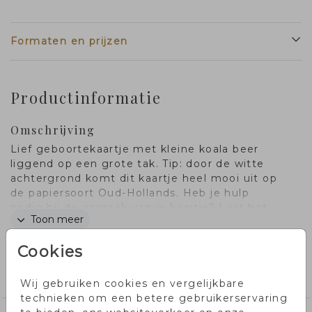
Formaten en prijzen
Productinformatie
Omschrijving
Lief geboortekaartje met kleine koala beer
liggend op een grote tak. Tip: door de witte
achtergrond komt dit kaartje heel mooi uit op
de papiersoort Oud-Hollands. Heb je hulp
nodig bij de opmaak van je kaartje? Laat het
Toon meer
ons weten, dan kijke we graag met je mee.
Cookies
Collectie
jongenskaartjes
Wij gebruiken cookies en vergelijkbare
technieken om een betere gebruikerservaring