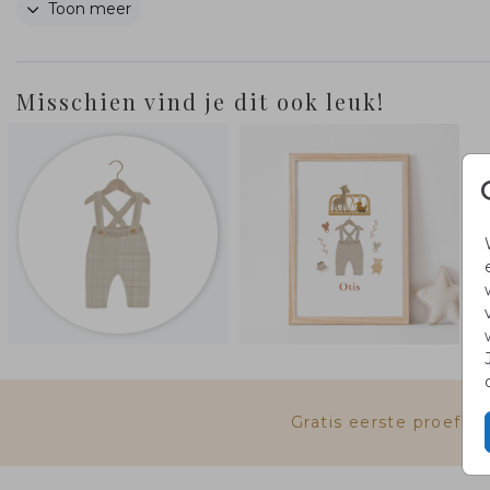
Toon meer
zijn afzonderlijk te verplaatsen zodat je het kaartje
helemaal naar eigen wens in kunt delen.
Misschien vind je dit ook leuk!
Gratis eerste proefk