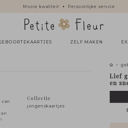
Mooie kwaliteit
Persoonlijke service
 GEBOORTEKAARTJES
ZELF MAKEN
EX
ge
Lief 
en sn
Collectie
e van
jongenskaartjes
ten
an
ies