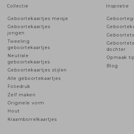
Collectie
Inspiratie
Geboortekaartjes meisje
Geboortege
Geboortekaartjes
Geboorteka
jongen
Geboortet
Tweeling
Geboortet
geboortekaartjes
dochter
Neutrale
Opmaak ti
geboortekaartjes
Blog
Geboortekaartjes stijlen
Alle geboortekaartjes
Foliedruk
Zelf maken
Originele vorm
Hout
Kraamborrelkaartjes