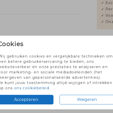
✓
Exc
✓
Per
✓
Voo
✓
Onz
Cookies
Formate
Wij gebruiken cookies en vergelijkbare technieken om
een betere gebruikerservaring te bieden, ons
websiteverkeer en onze prestaties te analyseren en
voor marketing- en sociale mediadoeleinden (het
weergeven van gepersonaliseerde advertenties).
Je kunt jouw toestemming altijd wijzigen of intrekken
op ons
ons cookiebeleid
.
aartje met code PROEF2026
Voor 18.00 besteld dezel
Accepteren
Weigeren