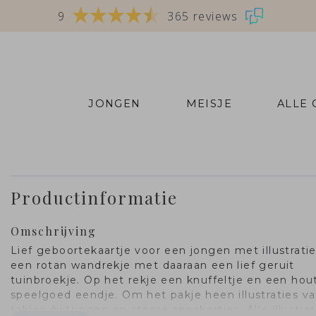
9
365 reviews
JONGEN
MEISJE
ALLE
Productinformatie
Omschrijving
Lief geboortekaartje voor een jongen met illustrati
een rotan wandrekje met daaraan een lief geruit
tuinbroekje. Op het rekje een knuffeltje en een hou
speelgoed eendje. Om het pakje heen illustraties v
takjes, bijtringen en stoere sneakertjes. Alle illustrat