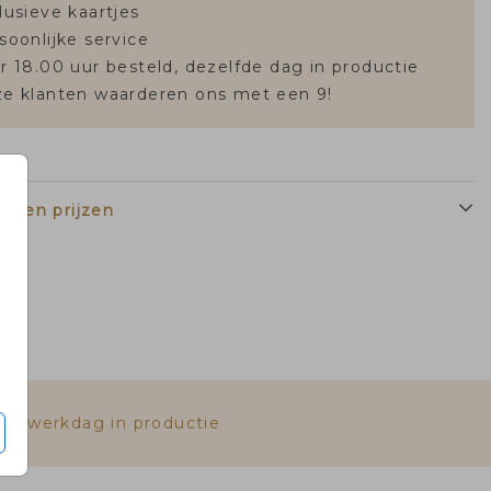
lusieve kaartjes
soonlijke service
r 18.00 uur besteld, dezelfde dag in productie
e klanten waarderen ons met een 9!
n en prijzen
fde werkdag in productie