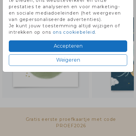
te bieden, ons websiteverkeer en onze
Misschien vind je dit ook leuk!
prestaties te analyseren en voor marketing-
en sociale mediadoeleinden (het weergeven
van gepersonaliseerde advertenties).
Je kunt jouw toestemming altijd wijzigen of
intrekken op ons
ons cookiebeleid
.
Accepteren
Weigeren
Gratis eerste proefkaartje met code
PROEF2026