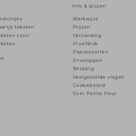
Info & prijzen
dichtjes
Werkwijze
artje teksten
Prijzen
eksten zoon
Verzending
eksten
Proefdruk
Papiersoorten
ps
Enveloppen
Betaling
Veelgestelde vragen
Cookiebeleid
Over Petite Fleur