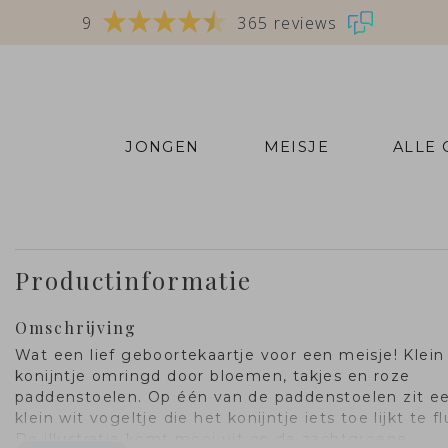
9
365 reviews
JONGEN
MEISJE
ALLE
Productinformatie
Omschrijving
Wat een lief geboortekaartje voor een meisje! Klein
konijntje omringd door bloemen, takjes en roze
paddenstoelen. Op één van de paddenstoelen zit e
klein wit vogeltje die het konijntje iets toe lijkt te fl
De illustratie komt mooi uit op de zachtgroene