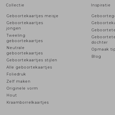
Collectie
Inspiratie
Geboortekaartjes meisje
Geboortege
Geboortekaartjes
Geboorteka
jongen
Geboortet
Tweeling
Geboortet
geboortekaartjes
dochter
Neutrale
Opmaak ti
geboortekaartjes
Blog
Geboortekaartjes stijlen
Alle geboortekaartjes
Foliedruk
Zelf maken
Originele vorm
Hout
Kraamborrelkaartjes