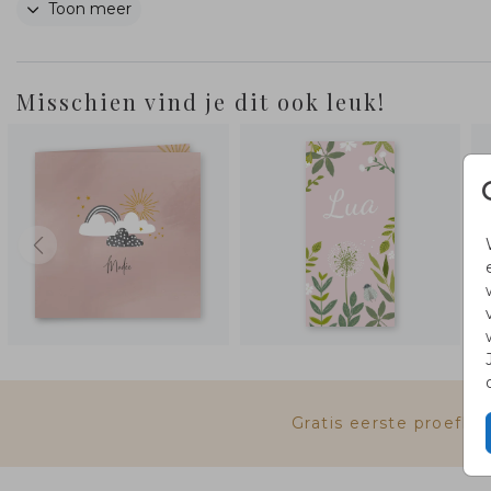
Toon meer
achtergrond. Ook op de binnen- en achterzijde van
kaart komen de takjes en paddenstoelen weer teru
Misschien vind je dit ook leuk!
Gratis eerste proefk