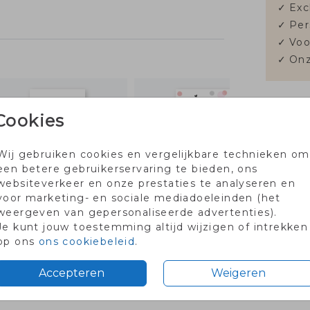
✓
Exc
 de
g.
✓
Per
✓
Voo
✓
Onz
Cookies
Formate
Wij gebruiken cookies en vergelijkbare technieken om
een betere gebruikerservaring te bieden, ons
websiteverkeer en onze prestaties te analyseren en
voor marketing- en sociale mediadoeleinden (het
weergeven van gepersonaliseerde advertenties).
Je kunt jouw toestemming altijd wijzigen of intrekken
op ons
ons cookiebeleid
.
aartje met code PROEF2026
Voor 18.00 besteld dezel
Accepteren
Weigeren