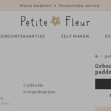
Mooie kwaliteit
Persoonlijke service
 GEBOORTEKAARTJES
ZELF MAKEN
EX
ge
Geboo
padde
Collectie
meisjeskaartjes
en
uiten.