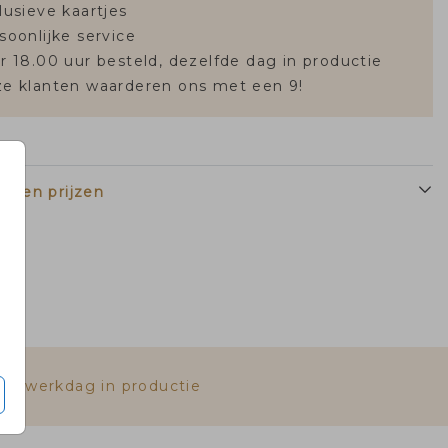
lusieve kaartjes
soonlijke service
r 18.00 uur besteld, dezelfde dag in productie
e klanten waarderen ons met een 9!
n en prijzen
fde werkdag in productie