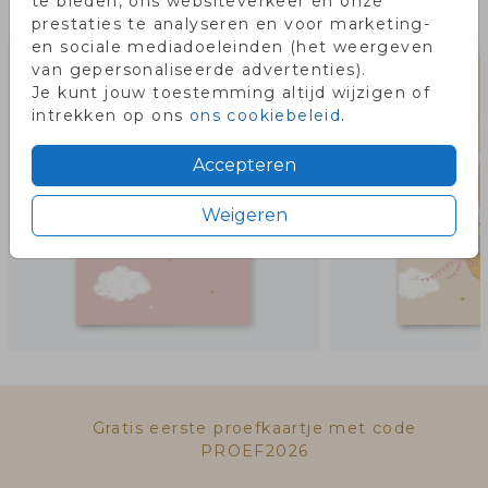
te bieden, ons websiteverkeer en onze
Misschien vind je dit ook leuk!
prestaties te analyseren en voor marketing-
en sociale mediadoeleinden (het weergeven
van gepersonaliseerde advertenties).
Je kunt jouw toestemming altijd wijzigen of
intrekken op ons
ons cookiebeleid
.
Accepteren
Weigeren
Gratis eerste proefkaartje met code
PROEF2026