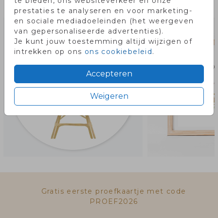
te bieden, ons websiteverkeer en onze
Misschien vind je dit ook leuk!
prestaties te analyseren en voor marketing-
en sociale mediadoeleinden (het weergeven
van gepersonaliseerde advertenties).
Je kunt jouw toestemming altijd wijzigen of
intrekken op ons
ons cookiebeleid
.
Accepteren
Weigeren
Gratis eerste proefkaartje met code
PROEF2026