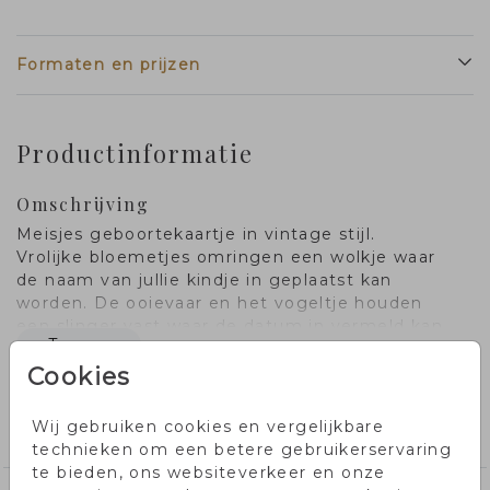
Formaten en prijzen
Productinformatie
Omschrijving
Meisjes geboortekaartje in vintage stijl.
Vrolijke bloemetjes omringen een wolkje waar
de naam van jullie kindje in geplaatst kan
worden. De ooievaar en het vogeltje houden
een slinger vast waar de datum in vermeld kan
Toon meer
worden.
Cookies
Collectie
Wij gebruiken cookies en vergelijkbare
meisjeskaartjes
technieken om een betere gebruikerservaring
te bieden, ons websiteverkeer en onze