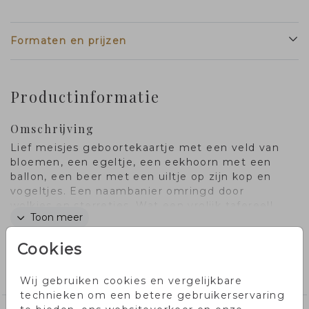
Formaten en prijzen
Productinformatie
Omschrijving
Lief meisjes geboortekaartje met een veld van
bloemen, een egeltje, een eekhoorn met een
ballon, een beer met een uiltje op zijn kop en
vogeltjes. Een naambanier omringd door
wolkjes en sterretjes. Wat een vrolijk tafereel!
Toon meer
Cookies
Collectie
meisjeskaartjes
Wij gebruiken cookies en vergelijkbare
technieken om een betere gebruikerservaring