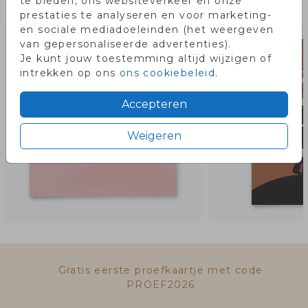
te bieden, ons websiteverkeer en onze
Misschien vind je dit ook leuk!
prestaties te analyseren en voor marketing-
en sociale mediadoeleinden (het weergeven
van gepersonaliseerde advertenties).
Je kunt jouw toestemming altijd wijzigen of
intrekken op ons
ons cookiebeleid
.
Accepteren
Weigeren
Gratis eerste proefkaartje met code
PROEF2026