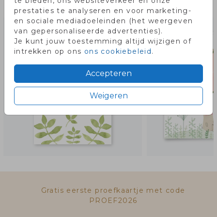
te bieden, ons websiteverkeer en onze
Misschien vind je dit ook leuk!
prestaties te analyseren en voor marketing-
en sociale mediadoeleinden (het weergeven
van gepersonaliseerde advertenties).
Je kunt jouw toestemming altijd wijzigen of
intrekken op ons
ons cookiebeleid
.
Accepteren
Weigeren
Gratis eerste proefkaartje met code
PROEF2026