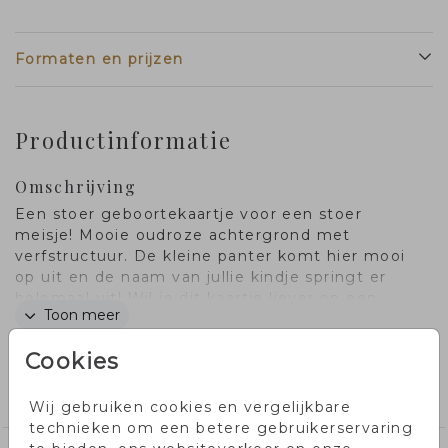
Formaten en prijzen
Productinformatie
Omschrijving
Een stoer geboortekaartje voor een stoer
meisje! Mooie oudroze achtergrond met
verfstructuur. De kleine panter komt hier mooi
op uit en de naam van jullie kindje springt er
helemaal uit! Wil je dit kaartje liever op een
Toon meer
ander formaat? Laat het even weten, dan
helpen we je graag!
Cookies
Collectie
meisjeskaartjes
Wij gebruiken cookies en vergelijkbare
technieken om een betere gebruikerservaring