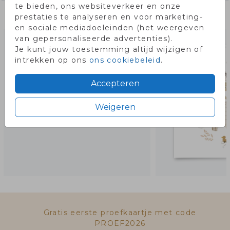
te bieden, ons websiteverkeer en onze
Misschien vind je dit ook leuk!
prestaties te analyseren en voor marketing-
en sociale mediadoeleinden (het weergeven
van gepersonaliseerde advertenties).
Je kunt jouw toestemming altijd wijzigen of
intrekken op ons
ons cookiebeleid
.
Accepteren
Weigeren
Gratis eerste proefkaartje met code
PROEF2026