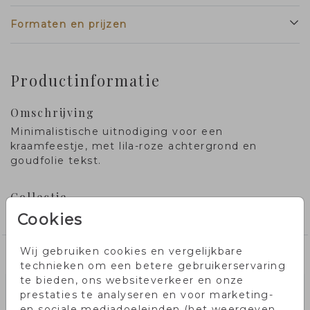
Formaten en prijzen
Productinformatie
Omschrijving
Minimalistische uitnodiging voor een
kraamfeestje, met lila-roze achtergrond en
goudfolie tekst.
Collectie
Kraamborrelkaarten
Cookies
Wij gebruiken cookies en vergelijkbare
Misschien vind je dit ook leuk!
technieken om een betere gebruikerservaring
te bieden, ons websiteverkeer en onze
prestaties te analyseren en voor marketing-
en sociale mediadoeleinden (het weergeven