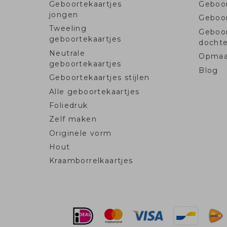
Geboortekaartjes
Geboor
jongen
Geboo
Tweeling
Geboo
geboortekaartjes
dochte
Neutrale
Opmaa
geboortekaartjes
Blog
Geboortekaartjes stijlen
Alle geboortekaartjes
Foliedruk
Zelf maken
Originele vorm
Hout
Kraamborrelkaartjes