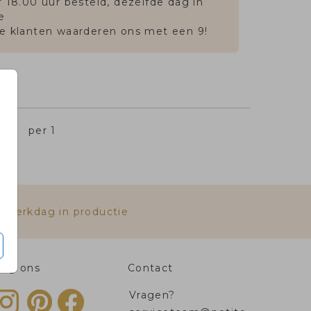
 18.00 uur besteld, dezelfde dag in
e
e klanten waarderen ons met een 9!
,45
per 1
e werkdag in productie
olg ons
Contact
Vragen?