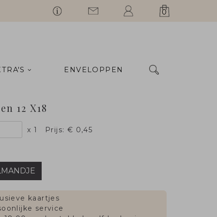
0
XTRA'S
ENVELOPPEN
en 12 X18
x 1
Prijs:
€ 0,45
LMANDJE
usieve kaartjes
oonlijke service