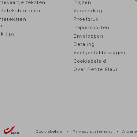
tekaartje teksten
Prijzen
rteteksten zoon
Verzending
rteteksten
Proefdruk
r
Papiersoorten
k tips
Enveloppen
Betaling
Veelgestelde vragen
Cookiebeleid
Over Petite Fleur
•
•
Cookiebeleid
Privacy statement
Algem