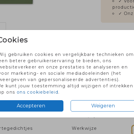
✓
Voor
producti
✓
Onz
Cookies
Wij gebruiken cookies en vergelijkbare technieken om
Prijs:
€ 0
een betere gebruikerservaring te bieden, ons
websiteverkeer en onze prestaties te analyseren en
voor marketing- en sociale mediadoeleinden (het
weergeven van gepersonaliseerde advertenties).
Je kunt jouw toestemming altijd wijzigen of intrekken
rtje met code PROEF2026
Voor 18.00 besteld dezelfd
op ons
ons cookiebeleid
.
Accepteren
Weigeren
tie
Info & prijzen
V
tegedichtjes
Werkwijze