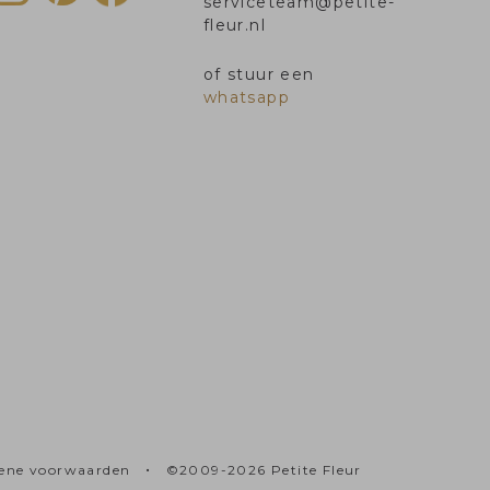
serviceteam@petite-
fleur.nl
of stuur een
whatsapp
•
ene voorwaarden
©2009-2026 Petite Fleur