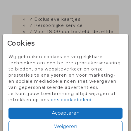
✓
Exclusieve kaartjes
✓
Persoonlijke service
✓
Voor 18.00 uur besteld, dezelfde
dag in productie
Cookies
✓
Onze klanten waarderen ons
met een 9!
Wij gebruiken cookies en vergelijkbare
technieken om een betere gebruikerservaring
te bieden, ons websiteverkeer en onze
OMSCHRIJVING
prestaties te analyseren en voor marketing-
en sociale mediadoeleinden (het weergeven
donkergroen 22 x 11
van gepersonaliseerde advertenties).
Je kunt jouw toestemming altijd wijzigen of
Prijs:
€ 0,45
intrekken op ons
ons cookiebeleid
per 1
.
Accepteren
Gratis eerste proefkaartje met code
Weigeren
PROEF2026