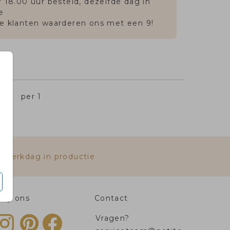
 18.00 uur besteld, dezelfde dag in
e
e klanten waarderen ons met een 9!
,45
per 1
e werkdag in productie
olg ons
Contact
Vragen?