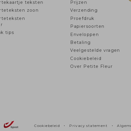
tekaartje teksten
Prijzen
rteteksten zoon
Verzending
rteteksten
Proefdruk
r
Papiersoorten
k tips
Enveloppen
Betaling
Veelgestelde vragen
Cookiebeleid
Over Petite Fleur
•
•
Cookiebeleid
Privacy statement
Algem