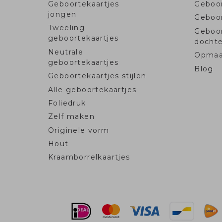
Geboortekaartjes
Geboor
jongen
Geboo
Tweeling
Geboo
geboortekaartjes
dochte
Neutrale
Opmaa
geboortekaartjes
Blog
Geboortekaartjes stijlen
Alle geboortekaartjes
Foliedruk
Zelf maken
Originele vorm
Hout
Kraamborrelkaartjes