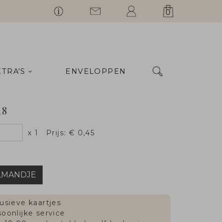
0
XTRA'S
ENVELOPPEN
18
x 1
Prijs:
€ 0,45
LMANDJE
usieve kaartjes
oonlijke service