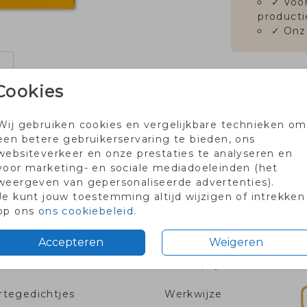
✓
Voor
producti
✓
Onz
Cookies
Wij gebruiken cookies en vergelijkbare technieken om
Prijs:
€ 0
een betere gebruikerservaring te bieden, ons
websiteverkeer en onze prestaties te analyseren en
voor marketing- en sociale mediadoeleinden (het
weergeven van gepersonaliseerde advertenties).
Je kunt jouw toestemming altijd wijzigen of intrekken
rtje met code PROEF2026
Voor 18.00 besteld dezelfd
op ons
ons cookiebeleid
.
Accepteren
Weigeren
tie
Info & prijzen
V
tegedichtjes
Werkwijze