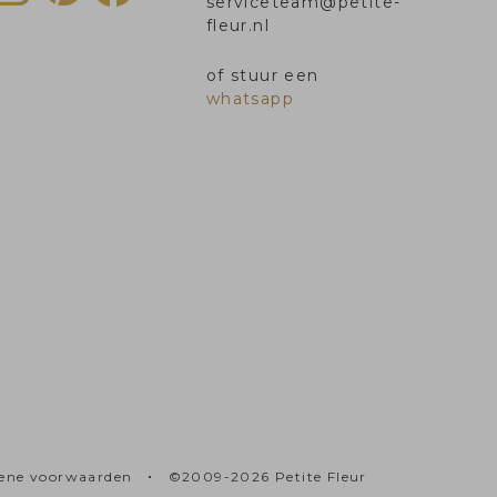
serviceteam@petite-
fleur.nl
of stuur een
whatsapp
•
ene voorwaarden
©2009-2026 Petite Fleur