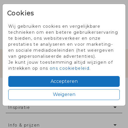
Cookies
OMSCHRIJVING
Wij gebruiken cookies en vergelijkbare
wit 22 x 11
technieken om een betere gebruikerservaring
Prijs:
€ 0,35
te bieden, ons websiteverkeer en onze
per 1
prestaties te analyseren en voor marketing-
en sociale mediadoeleinden (het weergeven
van gepersonaliseerde advertenties).
Gratis eerste proefkaartje met code
Je kunt jouw toestemming altijd wijzigen of
PROEF2026
intrekken op ons
ons cookiebeleid
.
Accepteren
Collectie
Weigeren
Inspiratie
Info & prijzen