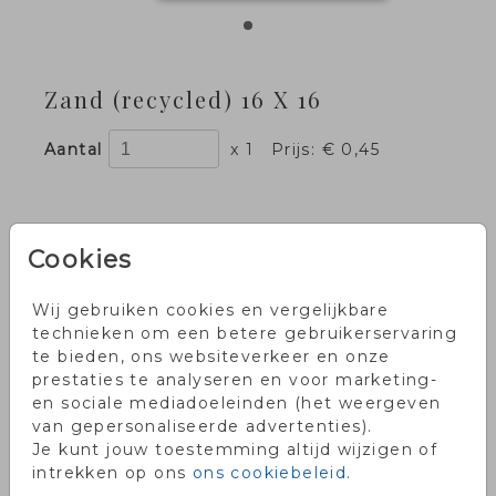
Zand (recycled) 16 X 16
Aantal
x 1
Prijs:
€ 0,45
Cookies
✓
Exclusieve kaartjes
✓
Persoonlijke service
Wij gebruiken cookies en vergelijkbare
✓
Voor 18.00 uur besteld, dezelfde
technieken om een betere gebruikerservaring
dag in productie
te bieden, ons websiteverkeer en onze
✓
Onze klanten waarderen ons
prestaties te analyseren en voor marketing-
met een 9!
en sociale mediadoeleinden (het weergeven
van gepersonaliseerde advertenties).
Je kunt jouw toestemming altijd wijzigen of
OMSCHRIJVING
intrekken op ons
ons cookiebeleid
.