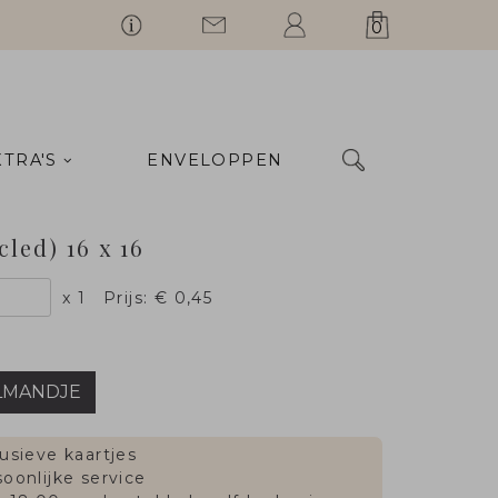
0
XTRA'S
ENVELOPPEN
cled) 16 x 16
x 1
Prijs:
€ 0,45
LMANDJE
usieve kaartjes
oonlijke service