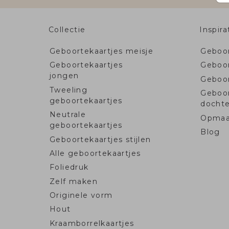
Collectie
Inspira
Geboortekaartjes meisje
Geboor
Geboortekaartjes
Geboor
jongen
Geboo
Tweeling
Geboo
geboortekaartjes
dochte
Neutrale
Opmaa
geboortekaartjes
Blog
Geboortekaartjes stijlen
Alle geboortekaartjes
Foliedruk
Zelf maken
Originele vorm
Hout
Kraamborrelkaartjes