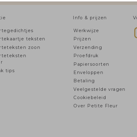
tie
Info & prijzen
V
tegedichtjes
Werkwijze
tekaartje teksten
Prijzen
rteteksten zoon
Verzending
rteteksten
Proefdruk
r
Papiersoorten
k tips
Enveloppen
Betaling
Veelgestelde vragen
Cookiebeleid
Over Petite Fleur