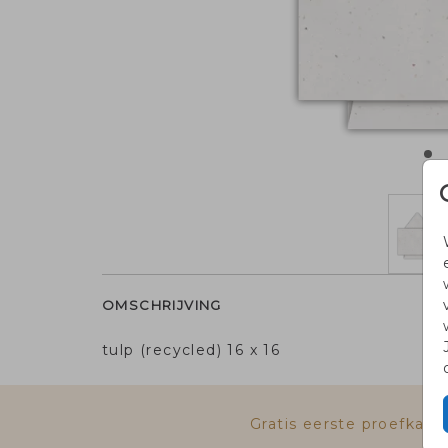
OMSCHRIJVING
tulp (recycled) 16 x 16
Gratis eerste proefkaa