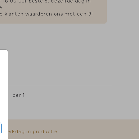
 18.00 uur besteld, dezelfde dag in
e
e klanten waarderen ons met een 9!
,45
per 1
e werkdag in productie