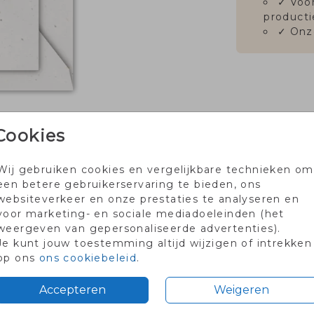
✓
Voor
producti
✓
Onz
Cookies
Wij gebruiken cookies en vergelijkbare technieken om
een betere gebruikerservaring te bieden, ons
websiteverkeer en onze prestaties te analyseren en
Prijs:
€ 0
voor marketing- en sociale mediadoeleinden (het
weergeven van gepersonaliseerde advertenties).
Je kunt jouw toestemming altijd wijzigen of intrekken
op ons
ons cookiebeleid
.
Accepteren
Weigeren
rtje met code PROEF2026
Voor 18.00 besteld dezelfd