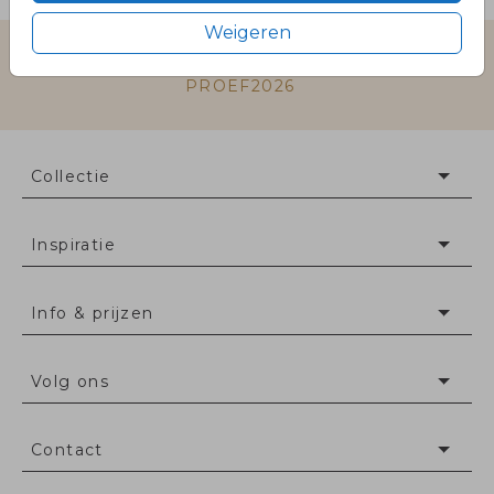
Weigeren
Gratis eerste proefkaartje met code
PROEF2026
Collectie
Inspiratie
Info & prijzen
Volg ons
Contact