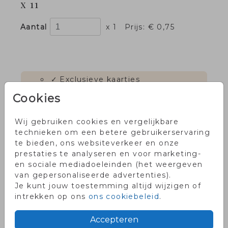
x 11
Aantal
x 1
Prijs:
€ 0,75
✓
Exclusieve kaartjes
✓
Persoonlijke service
Cookies
✓
Voor 18.00 uur besteld, dezelfde
dag in productie
Wij gebruiken cookies en vergelijkbare
✓
Onze klanten waarderen ons
technieken om een betere gebruikerservaring
met een 9!
te bieden, ons websiteverkeer en onze
prestaties te analyseren en voor marketing-
en sociale mediadoeleinden (het weergeven
van gepersonaliseerde advertenties).
OMSCHRIJVING
Je kunt jouw toestemming altijd wijzigen of
intrekken op ons
ons cookiebeleid
.
Donkerblauw met gouden inlay 15 x 11
Prijs:
€ 0,75
Accepteren
per 1