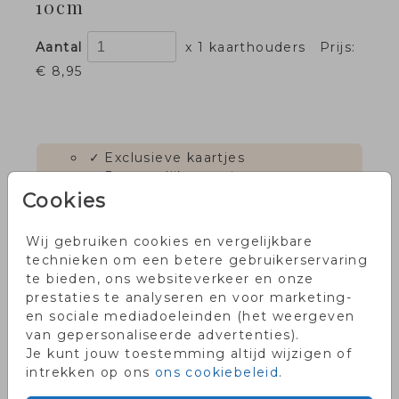
10cm
Aantal
x 1 kaarthouders
Prijs:
€ 8,95
✓
Exclusieve kaartjes
✓
Persoonlijke service
✓
Voor 18.00 uur besteld, dezelfde
Cookies
dag in productie
✓
Onze klanten waarderen ons
Wij gebruiken cookies en vergelijkbare
met een 9!
technieken om een betere gebruikerservaring
te bieden, ons websiteverkeer en onze
prestaties te analyseren en voor marketing-
en sociale mediadoeleinden (het weergeven
OMSCHRIJVING
van gepersonaliseerde advertenties).
Je kunt jouw toestemming altijd wijzigen of
Eikenhouten kaarthouder. Formaat: 10 cm
intrekken op ons
ons cookiebeleid
.
(lengte) x 3 cm (breedte) x 2 cm (hoogte).