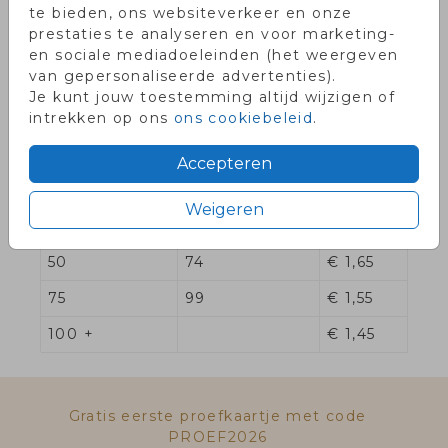
te bieden, ons websiteverkeer en onze
Overzicht prijzen - Rechthoekige Berry
prestaties te analyseren en voor marketing-
Red pocketfold
en sociale mediadoeleinden (het weergeven
van gepersonaliseerde advertenties).
Min. aantal
Max. aantal
Prijs:
Je kunt jouw toestemming altijd wijzigen of
intrekken op ons
ons cookiebeleid
.
2
9
€ 2,25
10
19
€ 2,05
Accepteren
20
29
€ 1,85
Weigeren
30
49
€ 1,75
50
74
€ 1,65
75
99
€ 1,55
100 +
€ 1,45
Gratis eerste proefkaartje met code
PROEF2026