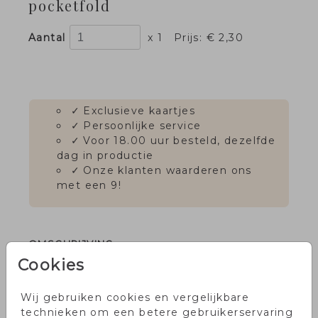
pocketfold
Aantal
x 1
Prijs:
€ 2,30
✓
Exclusieve kaartjes
✓
Persoonlijke service
✓
Voor 18.00 uur besteld, dezelfde
dag in productie
✓
Onze klanten waarderen ons
met een 9!
OMSCHRIJVING
Cookies
Berry Red pocketfold voor staande kaarten
van 11 x 17 cm. Formaat pocketfold: 12,5 x
Wij gebruiken cookies en vergelijkbare
18,5 cm. Kies voor envelopmaat: 20 x 13 cm.
technieken om een betere gebruikerservaring