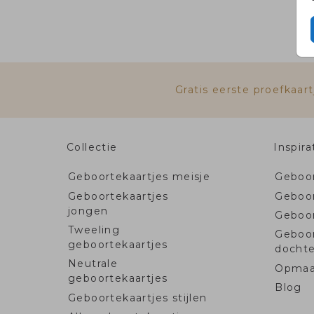
Gratis eerste proefkaa
Collectie
Inspira
Geboortekaartjes meisje
Geboor
Geboortekaartjes
Geboor
jongen
Geboo
Tweeling
Geboo
geboortekaartjes
dochte
Neutrale
Opmaa
geboortekaartjes
Blog
Geboortekaartjes stijlen