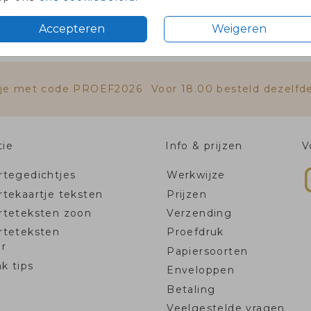
75
Accepteren
Weigeren
100 +
rtje met code PROEF2026
Voor 18.00 besteld dezelfd
tie
Info & prijzen
V
tegedichtjes
Werkwijze
tekaartje teksten
Prijzen
rteteksten zoon
Verzending
rteteksten
Proefdruk
r
Papiersoorten
k tips
Enveloppen
Betaling
Veelgestelde vragen