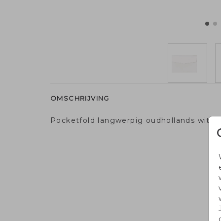
OMSCHRIJVING
Pocketfold langwerpig oudhollands wit 1