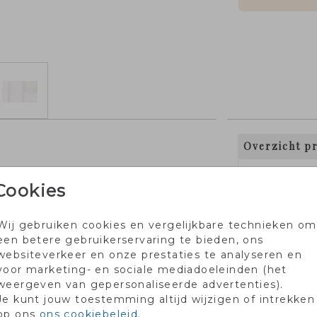
Overzicht pr
Min. aantal
85 x 125 mm
Cookies
2
10
Wij gebruiken cookies en vergelijkbare technieken om
een betere gebruikerservaring te bieden, ons
20
websiteverkeer en onze prestaties te analyseren en
voor marketing- en sociale mediadoeleinden (het
30
weergeven van gepersonaliseerde advertenties).
50
Je kunt jouw toestemming altijd wijzigen of intrekken
op ons
ons cookiebeleid
.