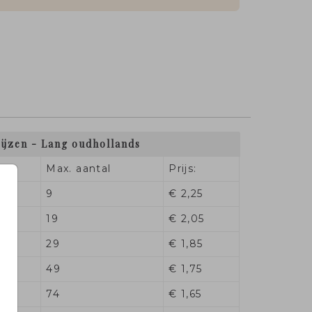
ijzen - Lang oudhollands
Max. aantal
Prijs:
9
€ 2,25
19
€ 2,05
29
€ 1,85
49
€ 1,75
74
€ 1,65