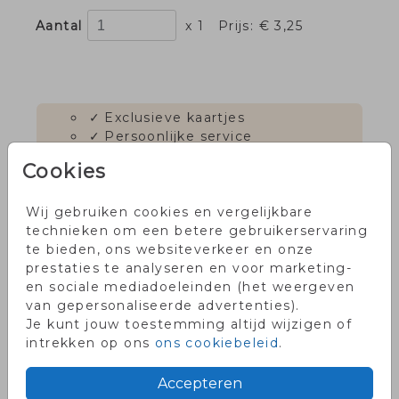
Aantal
x 1
Prijs:
€ 3,25
✓
Exclusieve kaartjes
✓
Persoonlijke service
✓
Voor 18.00 uur besteld, dezelfde
Cookies
dag in productie
✓
Onze klanten waarderen ons
met een 9!
Wij gebruiken cookies en vergelijkbare
technieken om een betere gebruikerservaring
te bieden, ons websiteverkeer en onze
prestaties te analyseren en voor marketing-
OMSCHRIJVING
en sociale mediadoeleinden (het weergeven
van gepersonaliseerde advertenties).
Je kunt jouw toestemming altijd wijzigen of
Roségoud-wit touw (20 meter). Geschikt
intrekken op ons
ons cookiebeleid
.
om ca. 25 kaarten mee te versieren.
Prijs:
€ 3,25
per 1
Accepteren