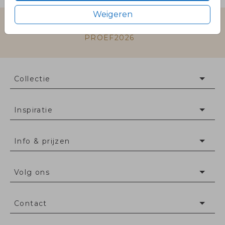
Weigeren
Gratis eerste proefkaartje met code
PROEF2026
Collectie
Inspiratie
Info & prijzen
Volg ons
Contact