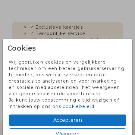
✓
Exclusieve kaartjes
✓
Persoonlijke service
✓
Voor 18.00 uur besteld, dezelfde
dag in productie
Cookies
✓
Onze klanten waarderen ons
met een 9!
Wij gebruiken cookies en vergelijkbare
technieken om een betere gebruikerservaring
te bieden, ons websiteverkeer en onze
prestaties te analyseren en voor marketing-
OMSCHRIJVING
en sociale mediadoeleinden (het weergeven
van gepersonaliseerde advertenties).
x
Je kunt jouw toestemming altijd wijzigen of
intrekken op ons
ons cookiebeleid
.
Prijs:
€ 6,50
per 25 zegels
Accepteren
Gratis eerste proefkaartje met code
Weigeren