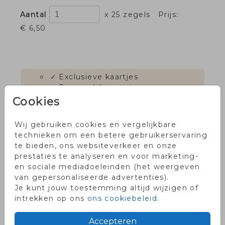
Aantal
x 25 zegels
Prijs:
€ 6,50
✓
Exclusieve kaartjes
✓
Persoonlijke service
✓
Voor 18.00 uur besteld, dezelfde
Cookies
dag in productie
✓
Onze klanten waarderen ons
Wij gebruiken cookies en vergelijkbare
met een 9!
technieken om een betere gebruikerservaring
te bieden, ons websiteverkeer en onze
prestaties te analyseren en voor marketing-
en sociale mediadoeleinden (het weergeven
OMSCHRIJVING
van gepersonaliseerde advertenties).
Je kunt jouw toestemming altijd wijzigen of
Mooie koperfolie sluitzegel in de vorm van
intrekken op ons
ons cookiebeleid
.
een hartje.
Accepteren
Prijs:
€ 6,50