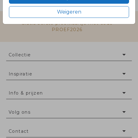
per 25 zegels
Weigeren
Gratis eerste proefkaartje met code
PROEF2026
Collectie
Inspiratie
Info & prijzen
Volg ons
Contact