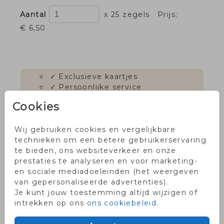
Aantal
x 25 zegels
Prijs:
€ 6,50
✓
Exclusieve kaartjes
✓
Persoonlijke service
✓
Voor 18.00 uur besteld, dezelfde
Cookies
dag in productie
✓
Onze klanten waarderen ons
met een 9!
Wij gebruiken cookies en vergelijkbare
technieken om een betere gebruikerservaring
te bieden, ons websiteverkeer en onze
prestaties te analyseren en voor marketing-
OMSCHRIJVING
en sociale mediadoeleinden (het weergeven
van gepersonaliseerde advertenties).
Je kunt jouw toestemming altijd wijzigen of
Met een mooie ronde goudfolie sluitzegel
intrekken op ons
ons cookiebeleid
.
maak je het versturen van je
geboortekaartje extra feestelijk!