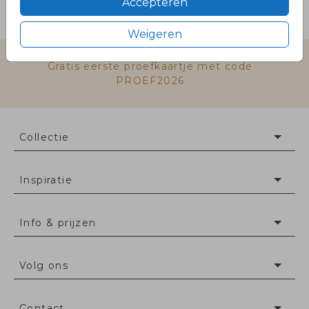
Accepteren
Prijs:
€ 6,50
per 25 zegels
Weigeren
Gratis eerste proefkaartje met code
PROEF2026
Collectie
Inspiratie
Info & prijzen
Volg ons
Contact