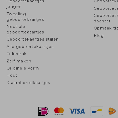
Geboortekaartjes
Geboorteka
jongen
Geboortet
Tweeling
Geboortet
geboortekaartjes
dochter
Neutrale
Opmaak ti
geboortekaartjes
Blog
Geboortekaartjes stijlen
Alle geboortekaartjes
Foliedruk
Zelf maken
Originele vorm
Hout
Kraamborrelkaartjes