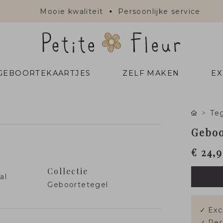
Mooie kwaliteit
Persoonlijke service
 GEBOORTEKAARTJES
ZELF MAKEN
EX
Teg
Geboo
€ 24,
Collectie
al
Geboortetegel
✓
Exc
✓
Per