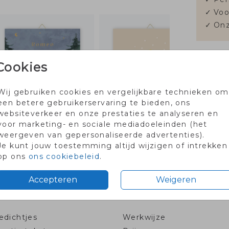
✓
Voo
✓
Onz
Cookies
Prijzen
Wij gebruiken cookies en vergelijkbare technieken om
een betere gebruikerservaring te bieden, ons
websiteverkeer en onze prestaties te analyseren en
voor marketing- en sociale mediadoeleinden (het
weergeven van gepersonaliseerde advertenties).
Je kunt jouw toestemming altijd wijzigen of intrekken
aartje met code PROEF2026
Voor 18.00 besteld dezel
op ons
ons cookiebeleid
.
Accepteren
Weigeren
Info & prijzen
dichtjes
Werkwijze