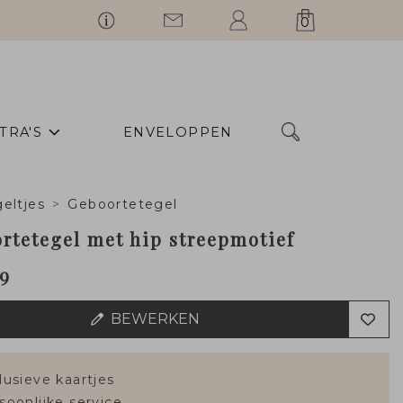
0
TRA'S
ENVELOPPEN
eltjes
Geboortetegel
rtetegel met hip streepmotief
99
BEWERKEN
lusieve kaartjes
soonlijke service