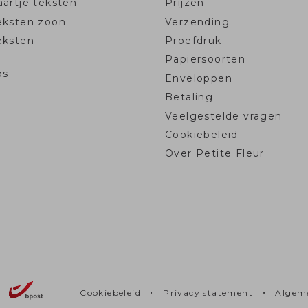
artje teksten
Prijzen
eksten zoon
Verzending
eksten
Proefdruk
Papiersoorten
ps
Enveloppen
Betaling
Veelgestelde vragen
Cookiebeleid
Over Petite Fleur
•
•
Cookiebeleid
Privacy statement
Algem