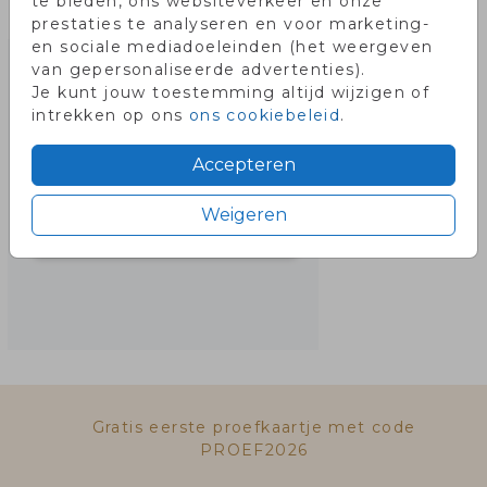
te bieden, ons websiteverkeer en onze
Misschien vind je dit ook leuk!
prestaties te analyseren en voor marketing-
en sociale mediadoeleinden (het weergeven
van gepersonaliseerde advertenties).
Je kunt jouw toestemming altijd wijzigen of
intrekken op ons
ons cookiebeleid
.
Accepteren
Weigeren
Gratis eerste proefkaartje met code
PROEF2026