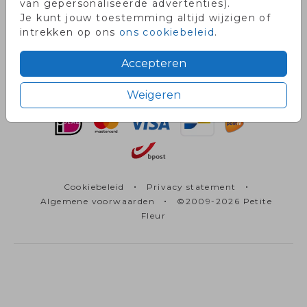
van gepersonaliseerde advertenties).
Volg ons
Je kunt jouw toestemming altijd wijzigen of
intrekken op ons
ons cookiebeleid
.
Contact
Accepteren
Weigeren
•
•
Cookiebeleid
Privacy statement
•
Algemene voorwaarden
©2009-2026 Petite
Fleur