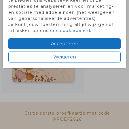
te bieden, ons websiteverkeer en onze
Misschien vind je dit ook leuk!
prestaties te analyseren en voor marketing-
en sociale mediadoeleinden (het weergeven
van gepersonaliseerde advertenties).
Je kunt jouw toestemming altijd wijzigen of
intrekken op ons
ons cookiebeleid
.
Accepteren
Weigeren
Gratis eerste proefkaartje met code
PROEF2026